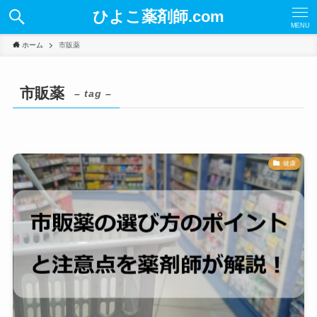
ひよこ薬剤師.com
MENU
ホーム
市販薬
市販薬
– tag –
健康