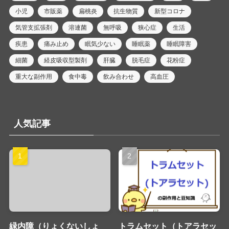
小児
市販薬
扁桃炎
抗生物質
新型コロナ
気管支拡張剤
溶連菌
無呼吸
狭心症
生活
疾患
痛み止め
眠気少ない
睡眠薬
睡眠障害
細菌
経皮吸収型製剤
肝臓
脱毛症
花粉症
重大な副作用
食中毒
飲み合わせ
高血圧
人気記事
緑内障（りょくないしょ
トラムセット（トアラセッ