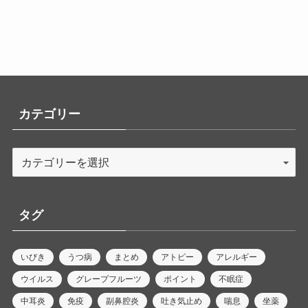
カテゴリー
タグ
いびき
うつ病
まとめ
アトピー
アレルギー
ウイルス
グレープフルーツ
ポイント
不眠症
中耳炎
免疫
副鼻腔炎
吐き気止め
喘息
坐薬