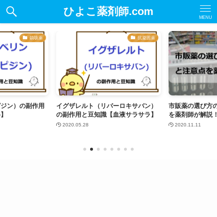
ひよこ薬剤師.com
MENU
鎮咳薬
抗凝固薬
ピジン）の副作用
イグザレルト（リバーロキサバン）
市販薬の選び方
め】
の副作用と豆知識【血液サラサラ】
を薬剤師が解説
2020.05.28
2020.11.11