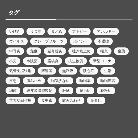
タグ
いびき
うつ病
まとめ
アトピー
アレルギー
ウイルス
グレープフルーツ
ポイント
不眠症
中耳炎
免疫
副鼻腔炎
吐き気止め
喘息
坐薬
小児
市販薬
扁桃炎
抗生物質
新型コロナ
気管支拡張剤
溶連菌
無呼吸
狭心症
生活
疾患
痛み止め
眠気少ない
睡眠薬
睡眠障害
細菌
経皮吸収型製剤
肝臓
脱毛症
花粉症
重大な副作用
食中毒
飲み合わせ
高血圧