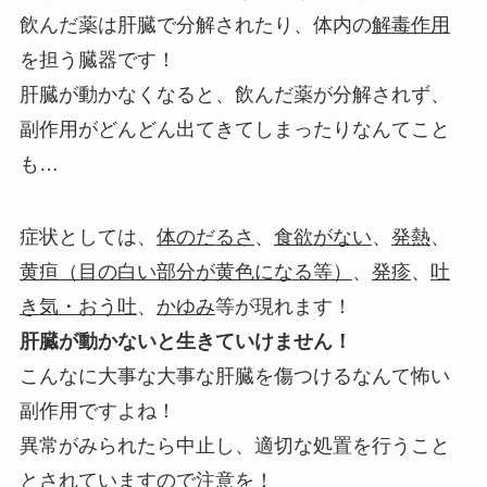
飲んだ薬は肝臓で分解されたり、体内の
解毒作用
を担う臓器です！
肝臓が動かなくなると、飲んだ薬が分解されず、
副作用がどんどん出てきてしまったりなんてこと
も…
症状としては、
体のだるさ
、
食欲がない
、
発熱
、
黄疸（目の白い部分が黄色になる等）
、
発疹
、
吐
き気・おう吐
、
かゆみ
等が現れます！
肝臓が動かないと生きていけません！
こんなに大事な大事な肝臓を傷つけるなんて怖い
副作用ですよね！
異常がみられたら中止し、適切な処置を行うこと
とされていますので注意を！