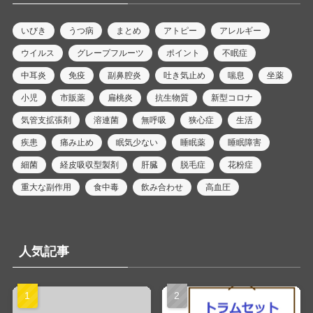
いびき
うつ病
まとめ
アトピー
アレルギー
ウイルス
グレープフルーツ
ポイント
不眠症
中耳炎
免疫
副鼻腔炎
吐き気止め
喘息
坐薬
小児
市販薬
扁桃炎
抗生物質
新型コロナ
気管支拡張剤
溶連菌
無呼吸
狭心症
生活
疾患
痛み止め
眠気少ない
睡眠薬
睡眠障害
細菌
経皮吸収型製剤
肝臓
脱毛症
花粉症
重大な副作用
食中毒
飲み合わせ
高血圧
人気記事