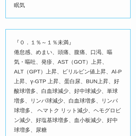
眠気
『０．１％～１％未満』
倦怠感、めまい、頭痛、腹痛、口渇、嘔
気・嘔吐、発疹、AST（GOT）上昇、
ALT（GPT）上昇、ビリルビン値上昇、Al-P
上昇、γ-GTP 上昇、蛋白尿、BUN上昇、好
酸球増多、白血球減少、好中球減少、単球
増多、リンパ球減少、白血球増多、リンパ
球増多、 ヘマトク リット減少、ヘモグロビ
ン減少、好塩基球増多、血小板減少、好中
球増多、尿糖