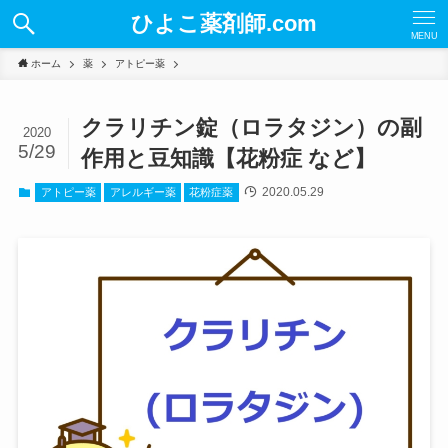
ひよこ薬剤師.com
MENU
ホーム
薬
アトピー薬
クラリチン錠（ロラタジン）の副
2020
5/29
作用と豆知識【花粉症 など】
2020.05.29
アトピー薬
アレルギー薬
花粉症薬