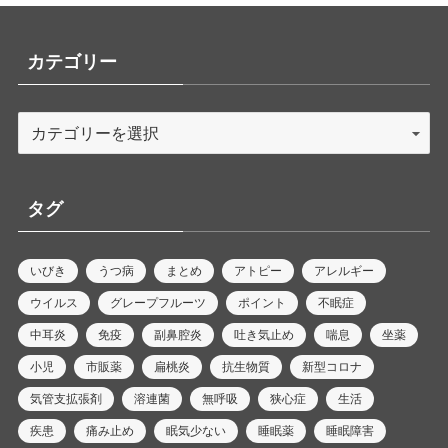
カテゴリー
タグ
いびき
うつ病
まとめ
アトピー
アレルギー
ウイルス
グレープフルーツ
ポイント
不眠症
中耳炎
免疫
副鼻腔炎
吐き気止め
喘息
坐薬
小児
市販薬
扁桃炎
抗生物質
新型コロナ
気管支拡張剤
溶連菌
無呼吸
狭心症
生活
疾患
痛み止め
眠気少ない
睡眠薬
睡眠障害