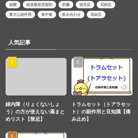
細菌
経皮吸収型製剤
肝臓
脱毛症
花粉症
重大な副作用
食中毒
飲み合わせ
高血圧
人気記事
緑内障（りょくないしょ
トラムセット（トアラセッ
う）の方が使えない薬まと
ト）の副作用と豆知識【痛
めリスト【禁忌】
み止め】