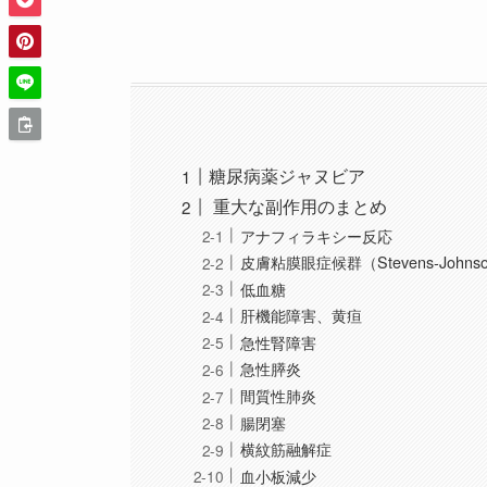
糖尿病薬ジャヌビア
重大な副作用のまとめ
アナフィラキシー反応
皮膚粘膜眼症候群（Stevens-John
低血糖
肝機能障害、黄疸
急性腎障害
急性膵炎
間質性肺炎
腸閉塞
横紋筋融解症
血小板減少