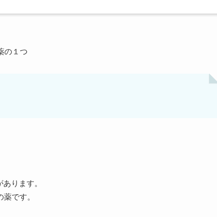
薬の１つ
）
種類があります。
の薬です。
・